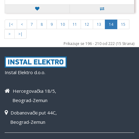
|<
<
7
8
9
10
11
12
13
14
15
>
>|
Prikazuje se 196 - 210 od 222 (15 Strana)
Instal Elektro d.o.o.
Hercegovačka 18/5,
Beograd-Zemun
Dobanovački put 44C,
Beograd-Zemun