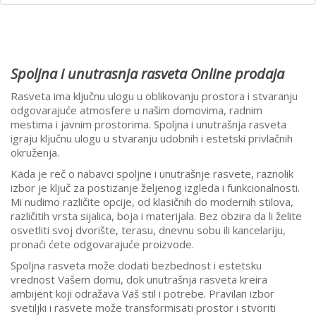
Spoljna i unutrasnja rasveta Online prodaja
Rasveta ima ključnu ulogu u oblikovanju prostora i stvaranju
odgovarajuće atmosfere u našim domovima, radnim
mestima i javnim prostorima. Spoljna i unutrašnja rasveta
igraju ključnu ulogu u stvaranju udobnih i estetski privlačnih
okruženja.
Kada je reč o nabavci spoljne i unutrašnje rasvete, raznolik
izbor je ključ za postizanje željenog izgleda i funkcionalnosti.
Mi nudimo različite opcije, od klasičnih do modernih stilova,
različitih vrsta sijalica, boja i materijala. Bez obzira da li želite
osvetliti svoj dvorište, terasu, dnevnu sobu ili kancelariju,
pronaći ćete odgovarajuće proizvode.
Spoljna rasveta može dodati bezbednost i estetsku
vrednost Vašem domu, dok unutrašnja rasveta kreira
ambijent koji odražava Vaš stil i potrebe. Pravilan izbor
svetiljki i rasvete može transformisati prostor i stvoriti