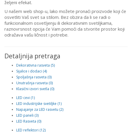
željeni efekat.
U našem web shop-u, lako možete pronaći proizvode koji će
osvetliti Vaš svet sa stilom. Bez obzira da li se radi o
funkcionalnom osvetljenju ili dekorativnim svetiljkama,
raznovrsnost opcija će Vam pomoći da stvorite prostor koji
odražava vašu ličnost i potrebe.
Detaljnija pretraga
Dekorativna rasveta (5)
Sijalice i dodaci (4)
Spoljašnja rasveta (0)
Unutrašnja rasveta (0)
Klasični izvori svetla (0)
LED cevi (1)
LED industrijske svetiljke (1)
Napajanje za LED rasvetu (2)
LED paneli (3)
LED Rasveta (0)
LED reflektori (12)